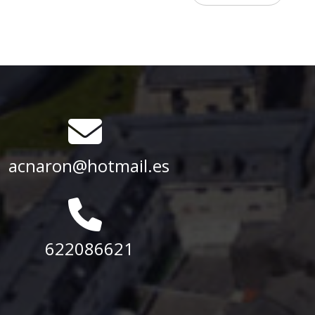
acnaron@hotmail.es
622086621