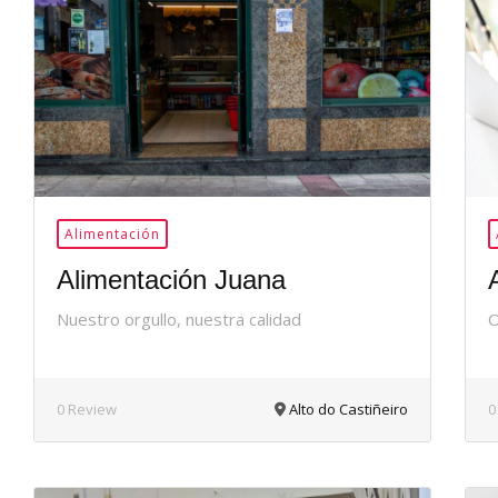
36Me
Gusta
Alimentación
Alimentación Juana
Nuestro orgullo, nuestra calidad
O
0 Review
Alto do Castiñeiro
0