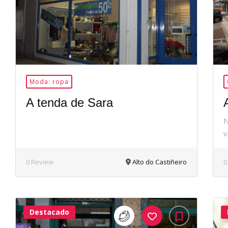
Moda: ropa
A tenda de Sara
N
v
0 Review
Alto do Castiñeiro
0
Destacado