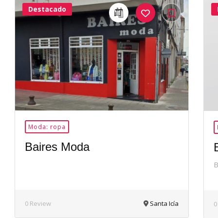
Destacado
24Me
Gusta
Moda: ropa
Baires Moda
B
0 Review
Santa Icía
0