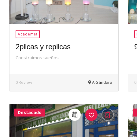
Academia
2plicas y replicas
Construimos sueños
0 Review
A Gándara
0
Destacado
40Me
Gusta