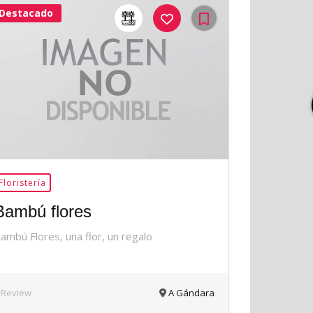
Destacado
41Me
Gusta
Floristería
Bambú flores
ambú Flores, una flor, un regalo
 Review
A Gándara