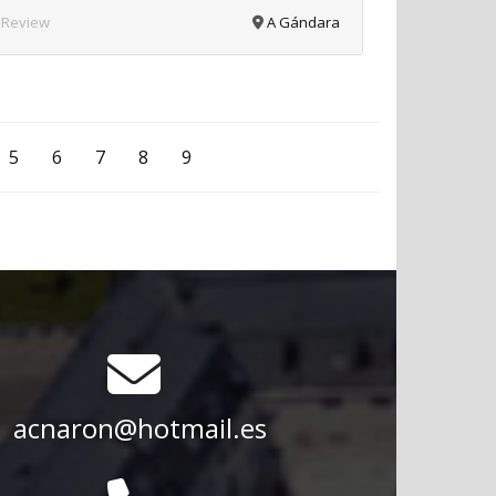
 Review
A Gándara
5
6
7
8
9
acnaron@hotmail.es