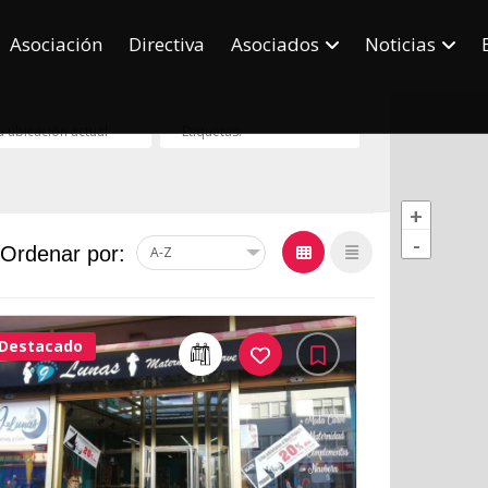
Asociación
Directiva
Asociados
Noticias
+
-
Ordenar por:
Destacado
31Me
Gusta