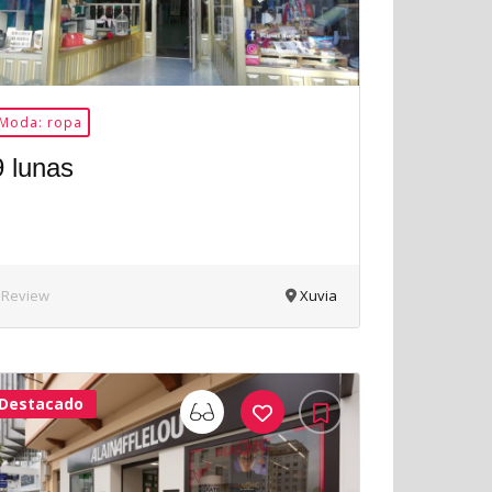
Moda: ropa
9 lunas
 Review
Xuvia
Destacado
33Me
Gusta