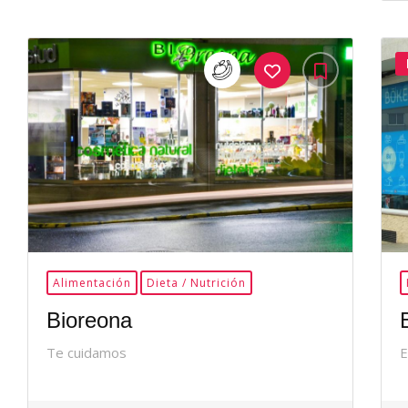
35Me
Gusta
Alimentación
Dieta / Nutrición
Bioreona
Te cuidamos
E