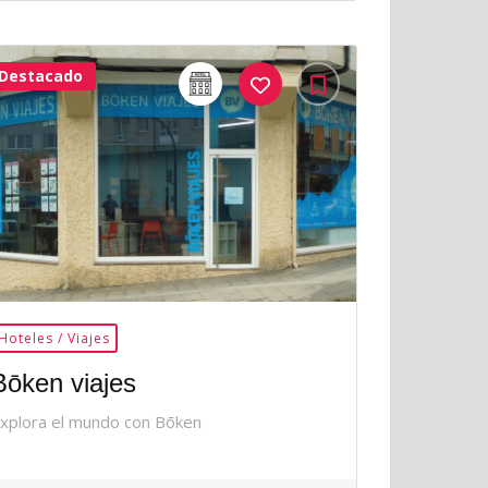
Destacado
32Me
Gusta
Hoteles / Viajes
Bōken viajes
xplora el mundo con Bōken