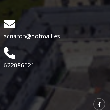
acnaron@hotmail.es
622086621