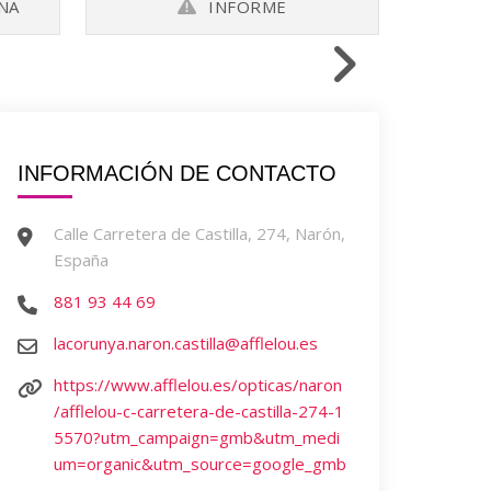
ÑA
INFORME
INFORMACIÓN DE CONTACTO
Calle Carretera de Castilla, 274, Narón,
España
881 93 44 69
lacorunya.naron.castilla@afflelou.es
https://www.afflelou.es/opticas/naron
/afflelou-c-carretera-de-castilla-274-1
5570?utm_campaign=gmb&utm_medi
um=organic&utm_source=google_gmb