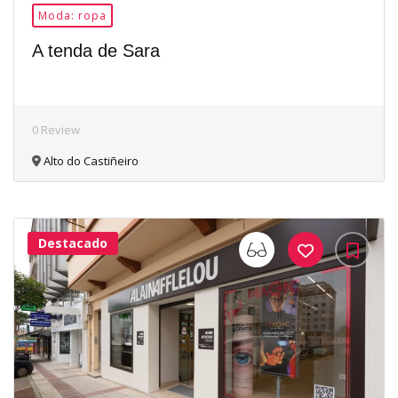
Moda: ropa
A tenda de Sara
0 Review
Alto do Castiñeiro
Destacado
33Me
Gusta