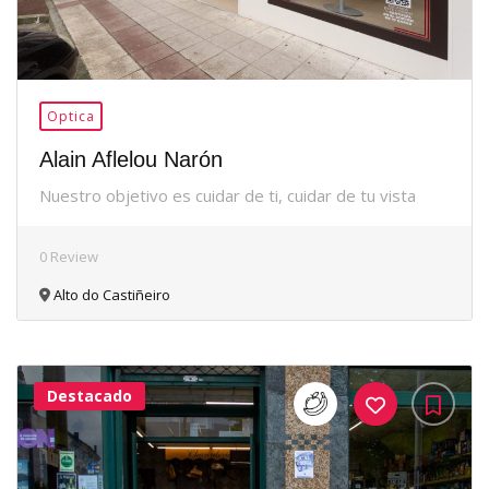
Optica
Alain Aflelou Narón
Nuestro objetivo es cuidar de ti, cuidar de tu vista
0 Review
Alto do Castiñeiro
Destacado
37Me
Gusta