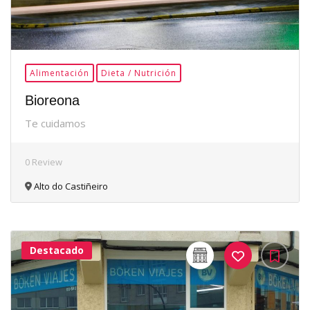
Alimentación
Dieta / Nutrición
Bioreona
Te cuidamos
0 Review
Alto do Castiñeiro
Destacado
32Me
Gusta