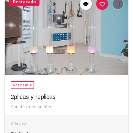
Destacado
38Me
Gusta
Academia
2plicas y replicas
Construimos sueños
0 Review