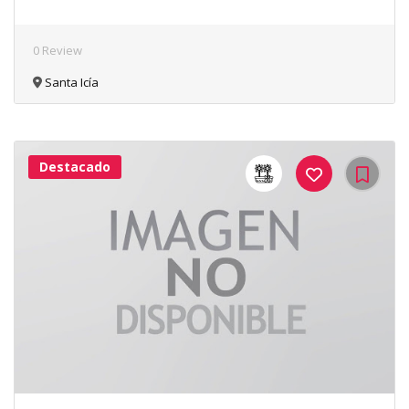
0 Review
Santa Icía
Destacado
43Me
Gusta