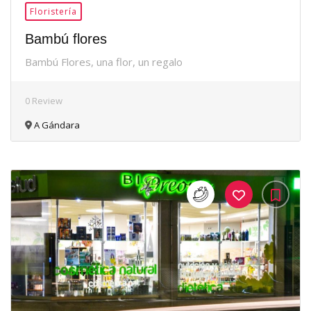
Floristería
Bambú flores
Bambú Flores, una flor, un regalo
0 Review
A Gándara
35Me
Gusta