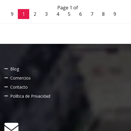
Page 1 of
9
1
2
3
4
5
6
7
8
9
Blog
Comercios
Contacto
Política de Privacidad