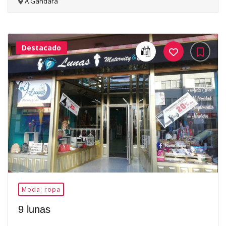
A Gándara
Destacado
33Me
Gusta
Moda: ropa
9 lunas