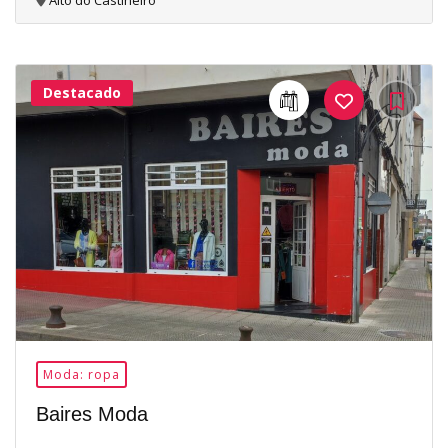
Alto do Castiñeiro
Destacado
26Me
Gusta
Moda: ropa
Baires Moda