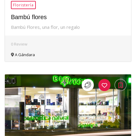
Floristería
Bambú flores
Bambú Flores, una flor, un regalo
0 Review
A Gándara
35Me
Gusta