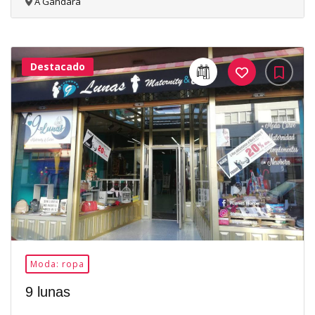
A Gándara
Destacado
33Me
Gusta
Moda: ropa
9 lunas