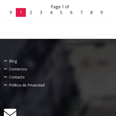
Page 1 of
9
1
2
3
4
5
6
7
8
9
Blog
Comercios
Contacto
Política de Privacidad