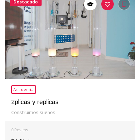
Destacado
38Me
Gusta
Academia
2plicas y replicas
Construimos sueños
0 Review