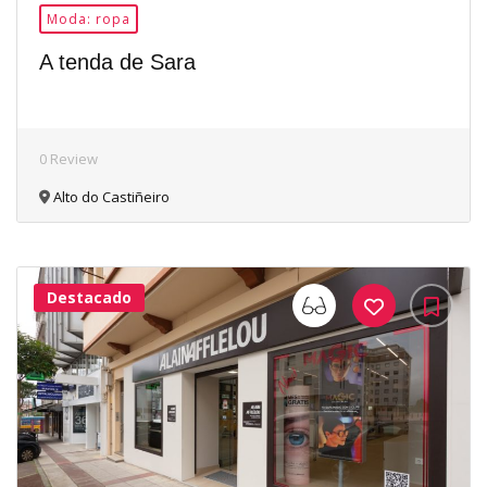
Moda: ropa
A tenda de Sara
0 Review
Alto do Castiñeiro
Destacado
33Me
Gusta