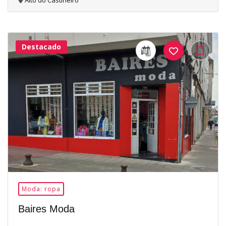
Alto do Castiñeiro
Destacado
26Me
Gusta
Moda: ropa
Baires Moda