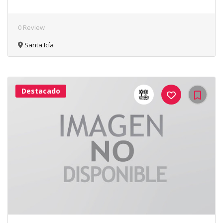
0 Review
Santa Icía
Destacado
43Me
Gusta