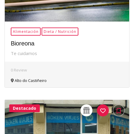
Alimentación
Dieta / Nutrición
Bioreona
Te cuidamos
0 Review
Alto do Castiñeiro
Destacado
32Me
Gusta