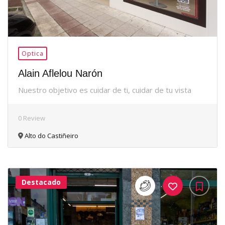
Optica
Alain Aflelou Narón
Nuestro objetivo es cuidar de ti, cuidar de tu vista
0 Review
Alto do Castiñeiro
Destacado
38Me
Gusta