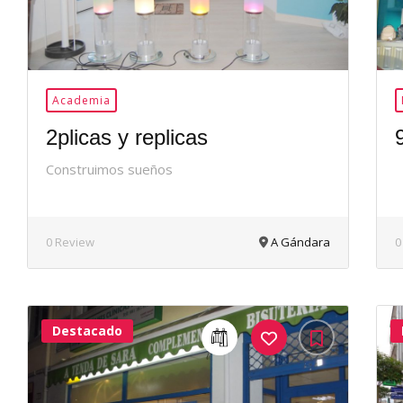
Academia
2plicas y replicas
Construimos sueños
0 Review
A Gándara
0
Destacado
40Me
Gusta