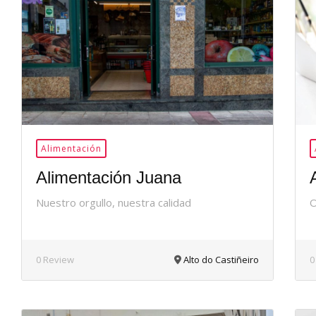
36Me
Gusta
Alimentación
Alimentación Juana
Nuestro orgullo, nuestra calidad
O
0 Review
Alto do Castiñeiro
0