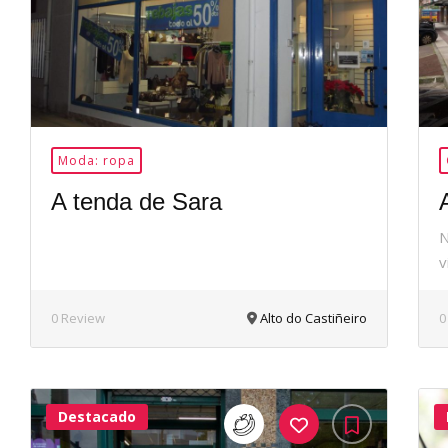
Moda: ropa
A tenda de Sara
N
v
0 Review
Alto do Castiñeiro
0
Destacado