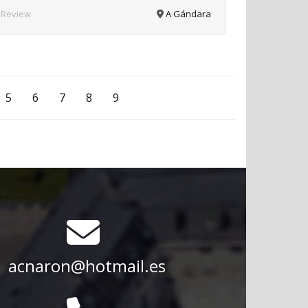
 Review
A Gándara
5
6
7
8
9
acnaron@hotmail.es