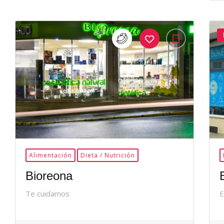
35Me
Gusta
Alimentación
Dieta / Nutrición
Bioreona
Te cuidamos
E