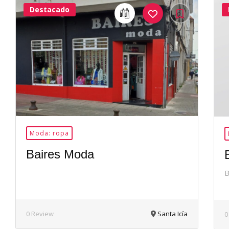
Destacado
24Me
Gusta
Moda: ropa
Baires Moda
B
0 Review
Santa Icía
0