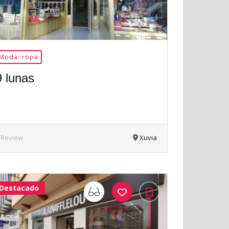
Moda: ropa
9 lunas
 Review
Xuvia
Destacado
33Me
Gusta