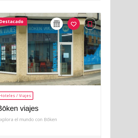
Destacado
32Me
Gusta
Hoteles / Viajes
Bōken viajes
xplora el mundo con Bōken