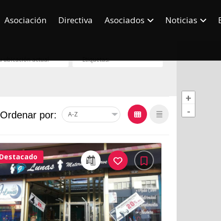
Asociación
Directiva
Asociados
Noticias
+
-
Ordenar por:
Destacado
31Me
Gusta