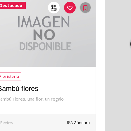
Destacado
41Me
Gusta
Floristería
Bambú flores
ambú Flores, una flor, un regalo
 Review
A Gándara