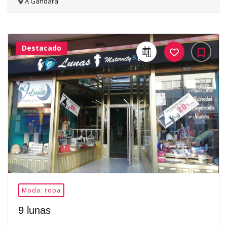
A Gándara
Destacado
31Me
Gusta
Moda: ropa
9 lunas