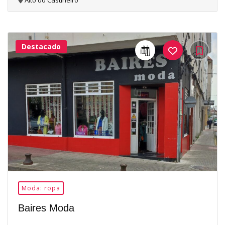
Alto do Castiñeiro
Destacado
24Me
Gusta
Moda: ropa
Baires Moda