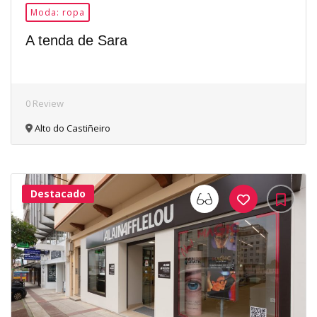
Moda: ropa
A tenda de Sara
0 Review
Alto do Castiñeiro
Destacado
33Me
Gusta