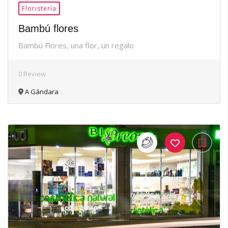
Floristería
Bambú flores
Bambú Flores, una flor, un regalo
0 Review
A Gándara
35Me
Gusta