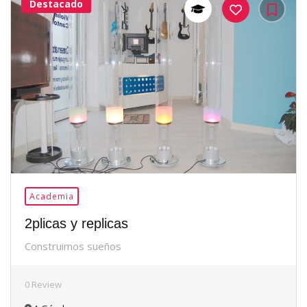
Destacado
37Me
Gusta
Academia
2plicas y replicas
Construimos sueños
0 Review