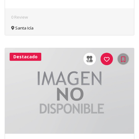
0 Review
Santa Icía
Destacado
41Me
Gusta