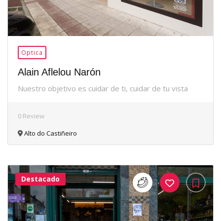
Optica
Alain Aflelou Narón
Nuestro objetivo es cuidar de ti, cuidar de tu vista
0 Review
Alto do Castiñeiro
Destacado
36Me
Gusta