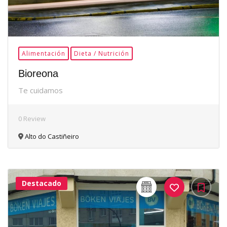
Alimentación
Dieta / Nutrición
Bioreona
Te cuidamos
0 Review
Alto do Castiñeiro
Destacado
32Me
Gusta