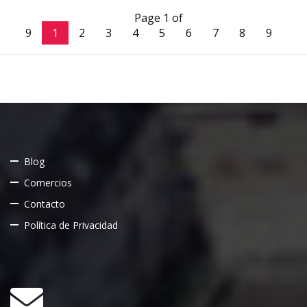
Page 1 of
9
1
2
3
4
5
6
7
8
9
Blog
Comercios
Contacto
Política de Privacidad