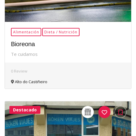
Alimentación
Dieta / Nutrición
Bioreona
Te cuidamos
0 Review
Alto do Castiñeiro
Destacado
33Me
Gusta