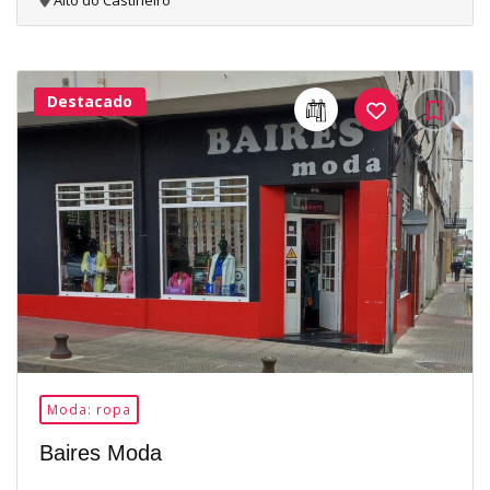
Alto do Castiñeiro
Destacado
26Me
Gusta
Moda: ropa
Baires Moda