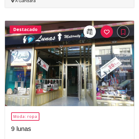
A Gándara
Destacado
34Me
Gusta
Moda: ropa
9 lunas