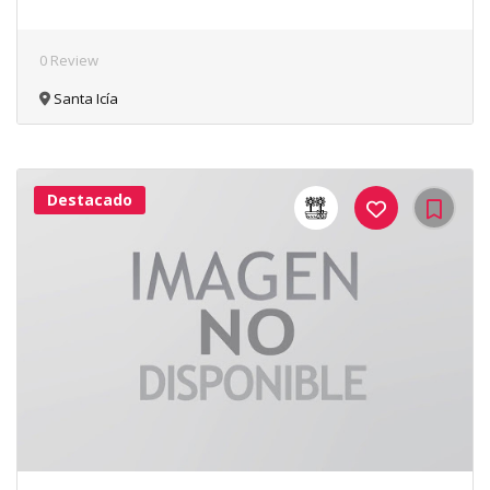
0 Review
Santa Icía
Destacado
43Me
Gusta