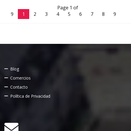
Page 1 of
9
1
2
3
4
5
6
7
8
9
Blog
Comercios
Contacto
Política de Privacidad