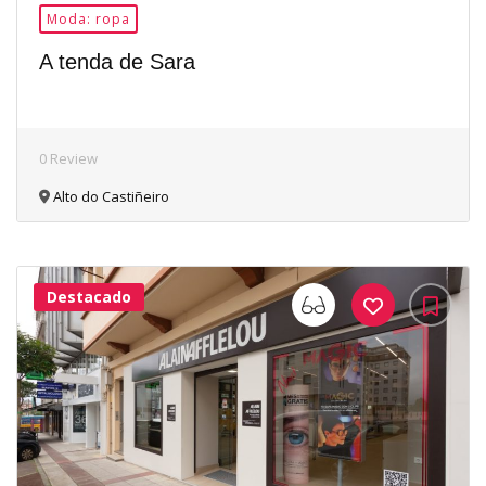
Moda: ropa
A tenda de Sara
0 Review
Alto do Castiñeiro
Destacado
34Me
Gusta