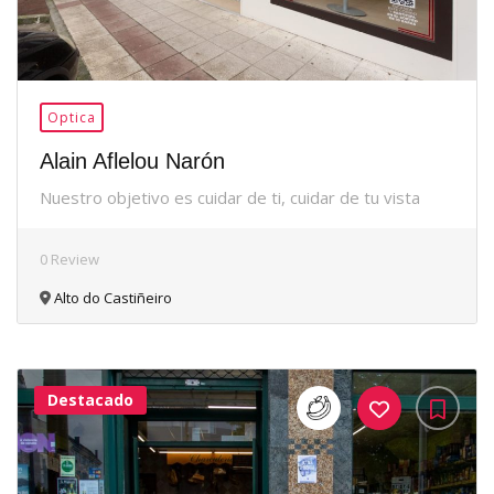
Optica
Alain Aflelou Narón
Nuestro objetivo es cuidar de ti, cuidar de tu vista
0 Review
Alto do Castiñeiro
Destacado
38Me
Gusta