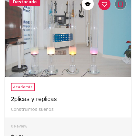
Destacado
38Me
Gusta
Academia
2plicas y replicas
Construimos sueños
0 Review