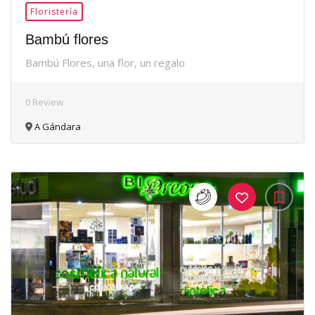
Floristería
Bambú flores
Bambú Flores, una flor, un regalo
0 Review
A Gándara
35Me
Gusta