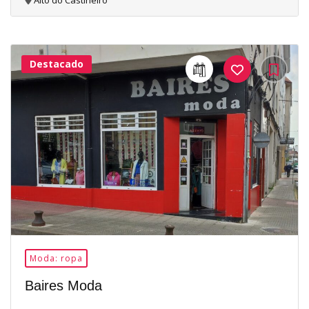
Alto do Castiñeiro
Destacado
24Me
Gusta
Moda: ropa
Baires Moda