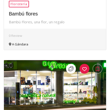
Floristería
Bambú flores
Bambú Flores, una flor, un regalo
0 Review
A Gándara
35Me
Gusta