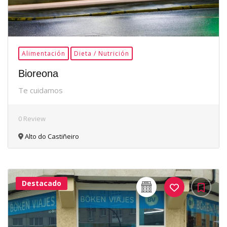
Alimentación
Dieta / Nutrición
Bioreona
Te cuidamos
0 Review
Alto do Castiñeiro
Destacado
32Me
Gusta