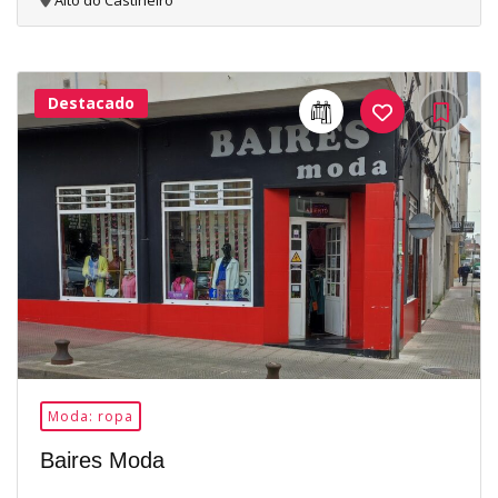
Alto do Castiñeiro
Destacado
24Me
Gusta
Moda: ropa
Baires Moda