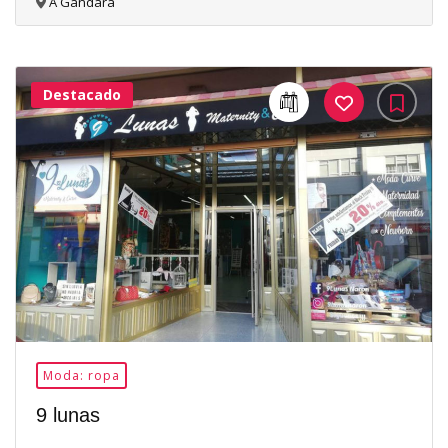
A Gándara
Destacado
32Me
Gusta
Moda: ropa
9 lunas