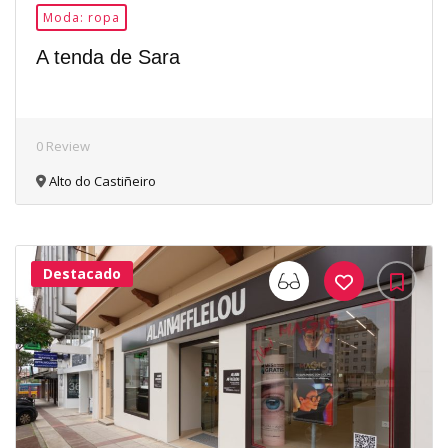
Moda: ropa
A tenda de Sara
0 Review
Alto do Castiñeiro
Destacado
33Me
Gusta