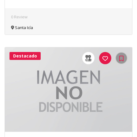
0 Review
Santa Icía
Destacado
42Me
Gusta