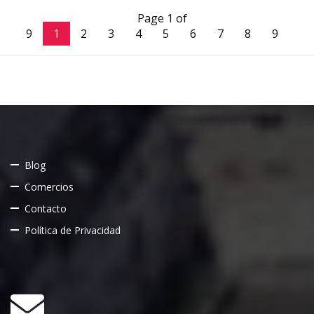
Page 1 of
9
1
2
3
4
5
6
7
8
9
Blog
Comercios
Contacto
Política de Privacidad