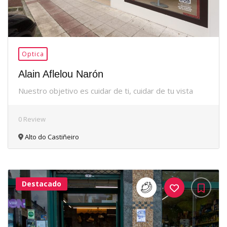
Optica
Alain Aflelou Narón
Nuestro objetivo es cuidar de ti, cuidar de tu vista
0 Review
Alto do Castiñeiro
Destacado
36Me
Gusta