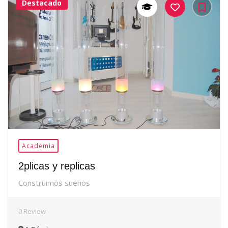
Destacado
37Me
Gusta
Academia
2plicas y replicas
Construimos sueños
0 Review