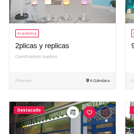
Academia
2plicas y replicas
Construimos sueños
0 Review
A Gándara
0
Destacado
40Me
Gusta