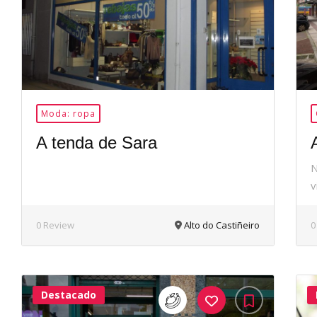
Moda: ropa
A tenda de Sara
N
v
0 Review
Alto do Castiñeiro
0
Destacado