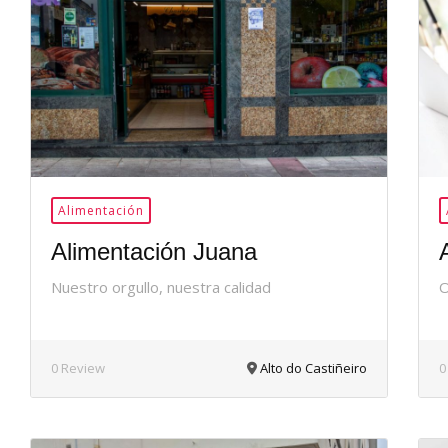
37Me
Gusta
Alimentación
Alimentación Juana
Nuestro orgullo, nuestra calidad
O
0 Review
Alto do Castiñeiro
0