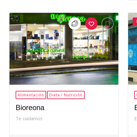
35Me
Gusta
Alimentación
Dieta / Nutrición
Bioreona
Te cuidamos
E