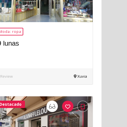
Moda: ropa
9 lunas
 Review
Xuvia
Destacado
33Me
Gusta