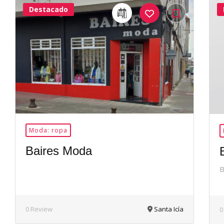
Destacado
24Me
Gusta
Moda: ropa
Baires Moda
B
0 Review
Santa Icía
0