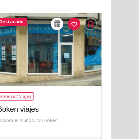
Destacado
32Me
Gusta
Hoteles / Viajes
Bōken viajes
xplora el mundo con Bōken