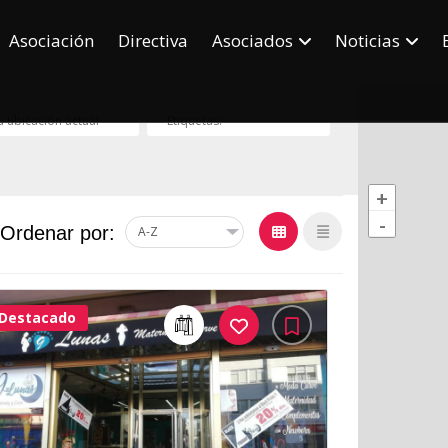
Asociación
Directiva
Asociados
Noticias
+
-
Ordenar por:
Destacado
32Me
Gusta