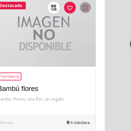
Destacado
42Me
Gusta
Floristería
Bambú flores
ambú Flores, una flor, un regalo
 Review
A Gándara