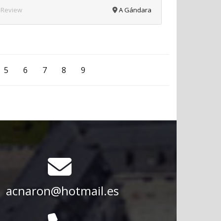
 Review
A Gándara
5
6
7
8
9
acnaron@hotmail.es