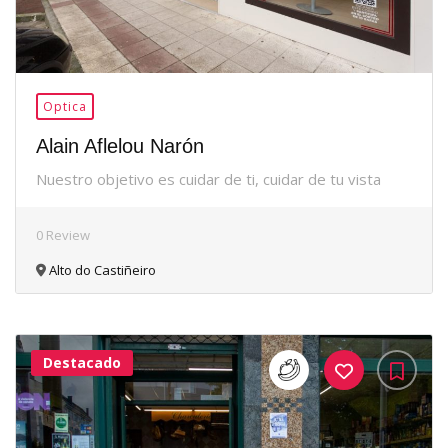
Optica
Alain Aflelou Narón
Nuestro objetivo es cuidar de ti, cuidar de tu vista
0 Review
Alto do Castiñeiro
Destacado
38Me
Gusta