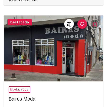
Alto do Castiñeiro
Destacado
26Me
Gusta
Moda: ropa
Baires Moda