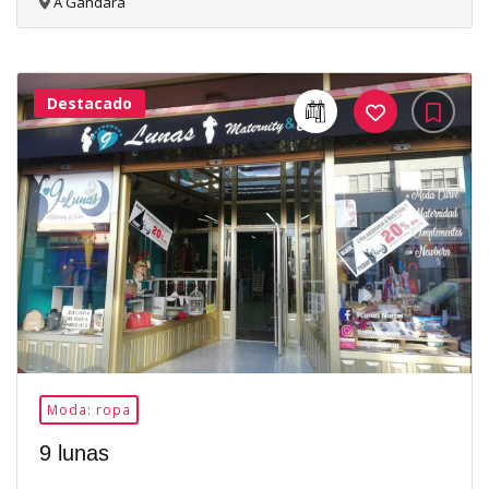
A Gándara
Destacado
33Me
Gusta
Moda: ropa
9 lunas