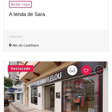
Moda: ropa
A tenda de Sara
0 Review
Alto do Castiñeiro
Destacado
33Me
Gusta