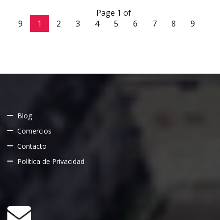
Page 1 of
9
1
2
3
4
5
6
7
8
9
Blog
Comercios
Contacto
Política de Privacidad