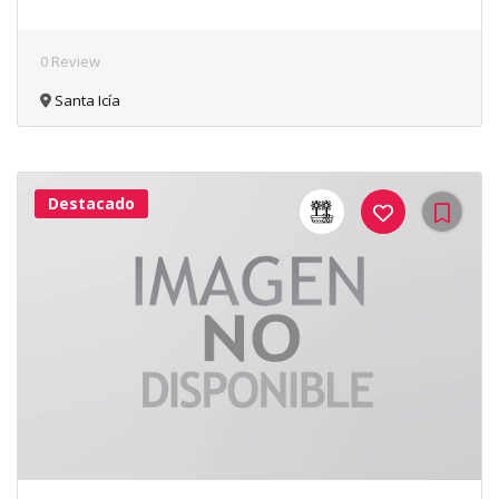
0 Review
Santa Icía
Destacado
43Me
Gusta