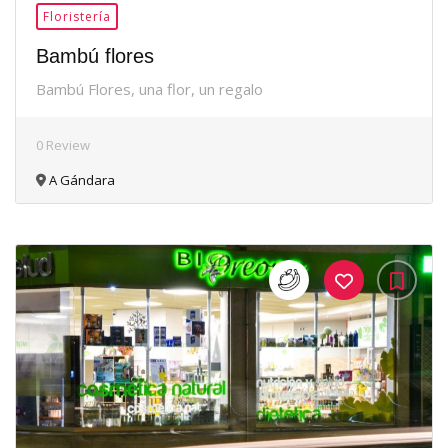
Floristería
Bambú flores
Bambú Flores, una flor, un regalo
0 Review
A Gándara
35Me
Gusta