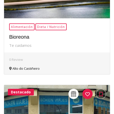
Alimentación
Dieta / Nutrición
Bioreona
Te cuidamos
0 Review
Alto do Castiñeiro
Destacado
32Me
Gusta