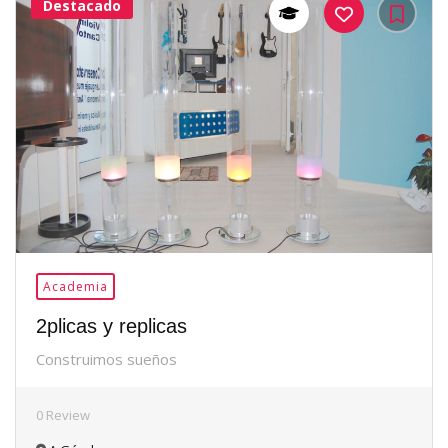
Destacado
38Me
Gusta
Academia
2plicas y replicas
Construimos sueños
0 Review