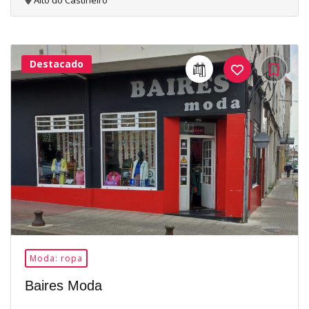
Alto do Castiñeiro
Destacado
24Me
Gusta
Moda: ropa
Baires Moda