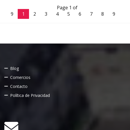
Page 1 of
9
1
2
3
4
5
6
7
8
9
Blog
Comercios
Contacto
Política de Privacidad