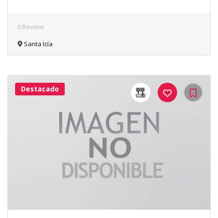
0 Review
Santa Icía
Destacado
42Me
Gusta