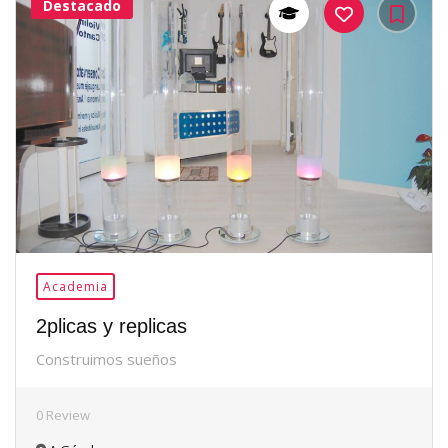
Destacado
37Me
Gusta
Academia
2plicas y replicas
Construimos sueños
0 Review