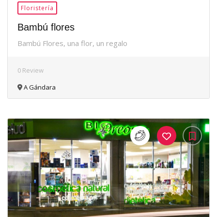
Floristería
Bambú flores
Bambú Flores, una flor, un regalo
0 Review
A Gándara
35Me
Gusta