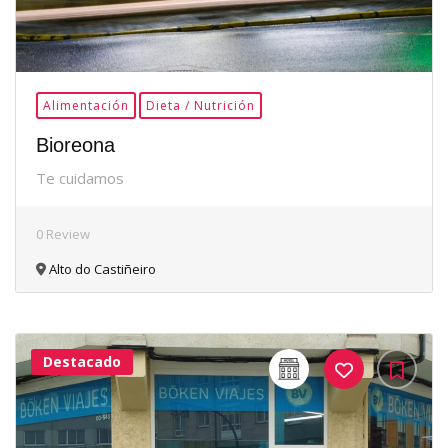
Alimentación
Dieta / Nutrición
Bioreona
Te cuidamos
0 Review
Alto do Castiñeiro
Destacado
32Me
Gusta