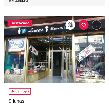
A Gándara
Destacado
32Me
Gusta
Moda: ropa
9 lunas