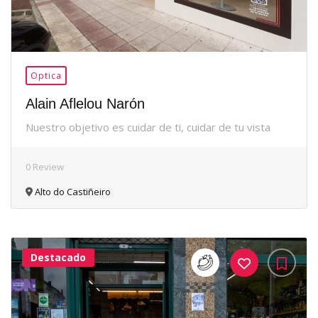
Optica
Alain Aflelou Narón
Nuestro objetivo es cuidar de ti, cuidar de tu vista
0 Review
Alto do Castiñeiro
Destacado
36Me
Gusta