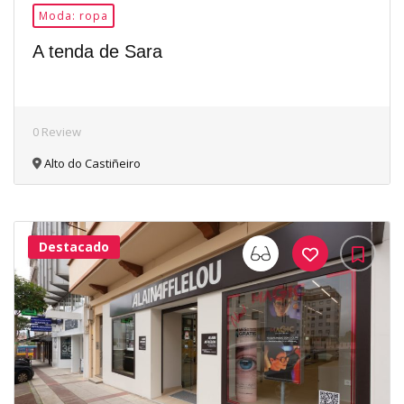
Moda: ropa
A tenda de Sara
0 Review
Alto do Castiñeiro
Destacado
33Me
Gusta