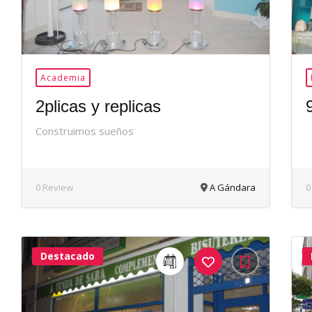
Academia
2plicas y replicas
Construimos sueños
0 Review
A Gándara
0
Destacado
40Me
Gusta