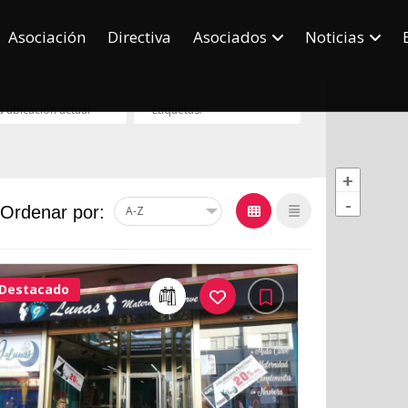
Asociación
Directiva
Asociados
Noticias
+
-
Ordenar por:
Destacado
32Me
Gusta