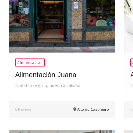
36Me
Gusta
Alimentación
Alimentación Juana
Nuestro orgullo, nuestra calidad
O
0 Review
Alto do Castiñeiro
0