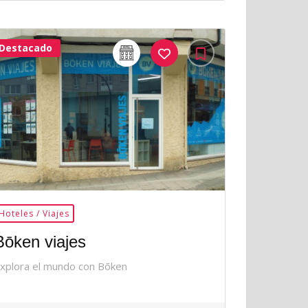
Destacado
32Me
Gusta
Hoteles / Viajes
Bōken viajes
xplora el mundo con Bōken