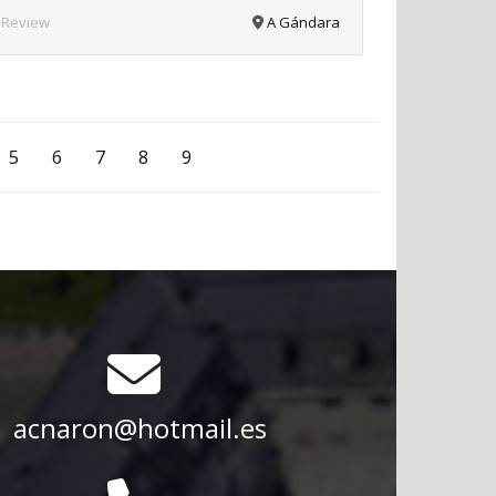
 Review
A Gándara
5
6
7
8
9
acnaron@hotmail.es