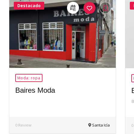
Destacado
24Me
Gusta
Moda: ropa
Baires Moda
B
0 Review
Santa Icía
0