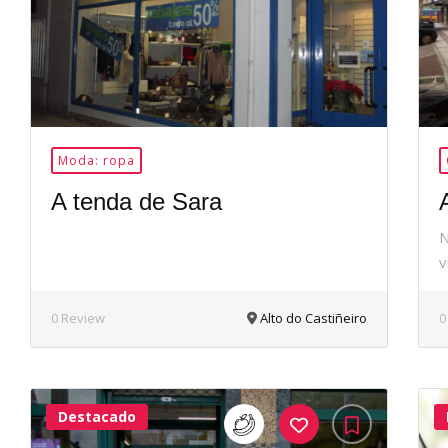
Moda: ropa
A tenda de Sara
N
v
0 Review
Alto do Castiñeiro
0
Destacado