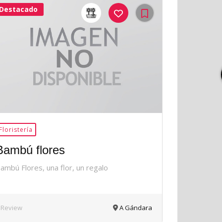
Destacado
42Me
Gusta
Floristería
Bambú flores
ambú Flores, una flor, un regalo
 Review
A Gándara