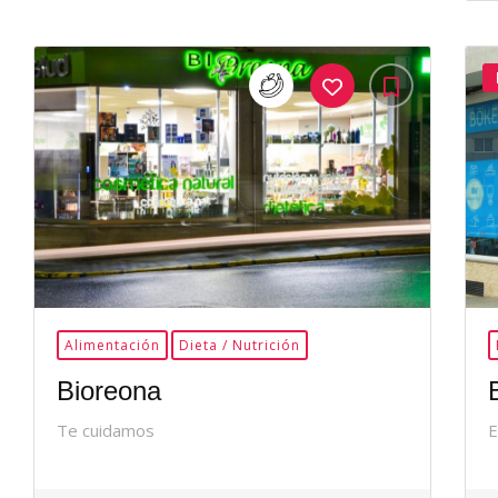
35Me
Gusta
Alimentación
Dieta / Nutrición
Bioreona
Te cuidamos
E