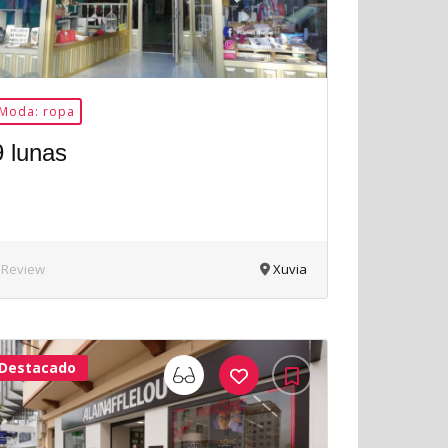
Moda: ropa
9 lunas
 Review
Xuvia
Destacado
33Me
Gusta