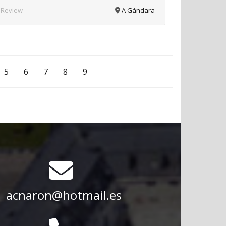
 Review
A Gándara
5
6
7
8
9
acnaron@hotmail.es