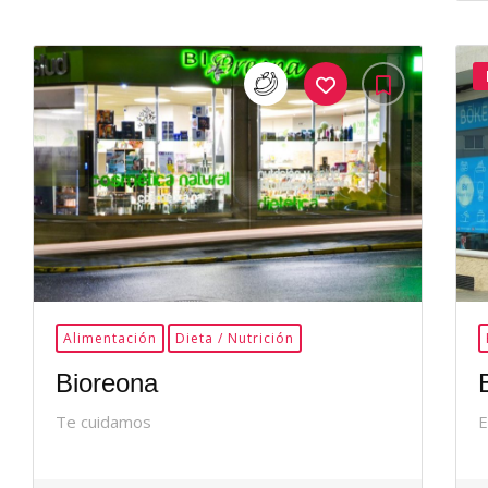
35Me
Gusta
Alimentación
Dieta / Nutrición
Bioreona
Te cuidamos
E