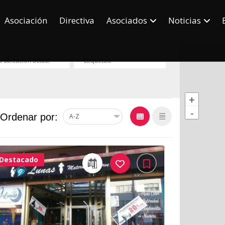
Asociación
Directiva
Asociados
Noticias
+
-
Ordenar por:
Destacado
31Me
Gusta