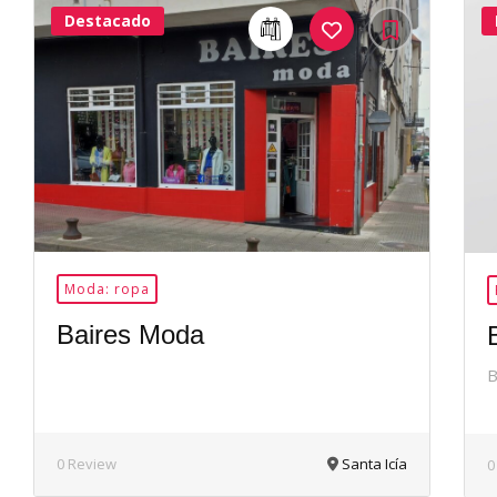
Destacado
24Me
Gusta
Moda: ropa
Baires Moda
B
0 Review
Santa Icía
0