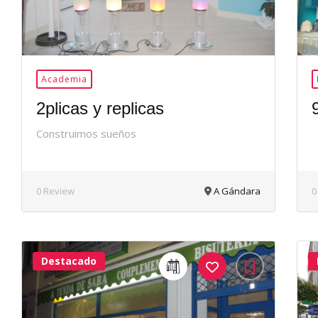
Academia
2plicas y replicas
Construimos sueños
0 Review
A Gándara
0
Destacado
40Me
Gusta