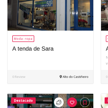
Moda: ropa
A tenda de Sara
N
v
0 Review
Alto do Castiñeiro
0
Destacado