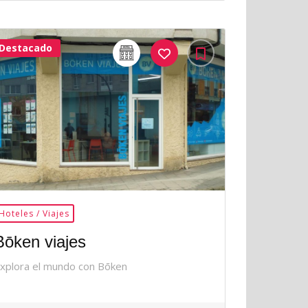
Destacado
32Me
Gusta
Hoteles / Viajes
Bōken viajes
xplora el mundo con Bōken