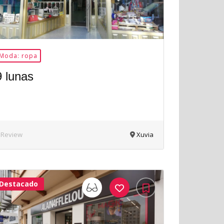
Moda: ropa
9 lunas
 Review
Xuvia
Destacado
33Me
Gusta