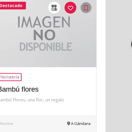
Destacado
42Me
Gusta
Floristería
Bambú flores
ambú Flores, una flor, un regalo
 Review
A Gándara