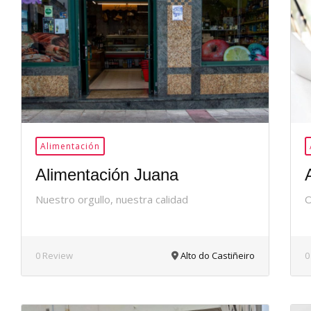
36Me
Gusta
Alimentación
Alimentación Juana
Nuestro orgullo, nuestra calidad
O
0 Review
Alto do Castiñeiro
0