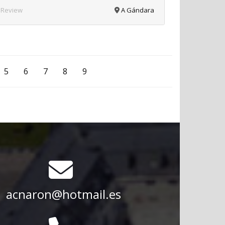
 Review
A Gándara
5
6
7
8
9
acnaron@hotmail.es