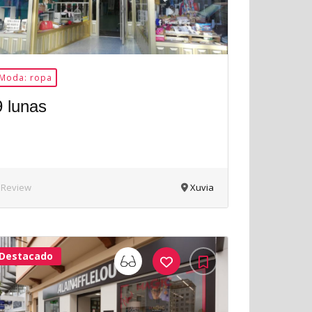
Moda: ropa
9 lunas
 Review
Xuvia
Destacado
33Me
Gusta