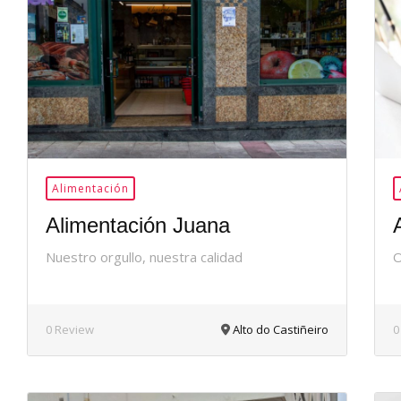
37Me
Gusta
Alimentación
Alimentación Juana
Nuestro orgullo, nuestra calidad
O
0 Review
Alto do Castiñeiro
0