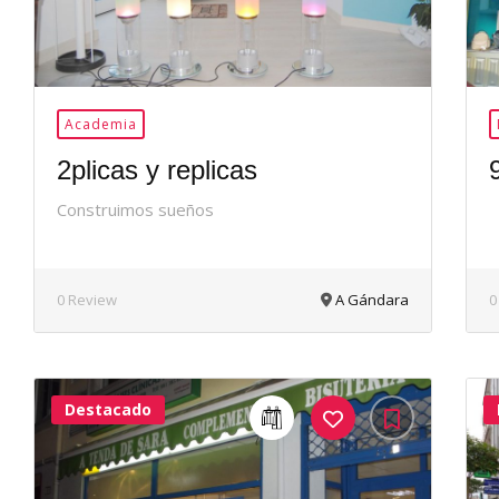
Academia
2plicas y replicas
Construimos sueños
0 Review
A Gándara
0
Destacado
40Me
Gusta