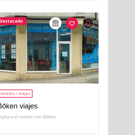
Destacado
32Me
Gusta
Hoteles / Viajes
Bōken viajes
xplora el mundo con Bōken