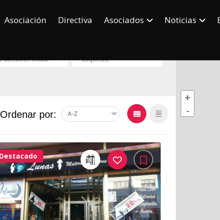
Asociación
Directiva
Asociados
Noticias
+
-
Ordenar por:
Destacado
32Me
Gusta