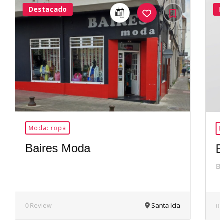
Destacado
24Me
Gusta
Moda: ropa
Baires Moda
B
0 Review
Santa Icía
0