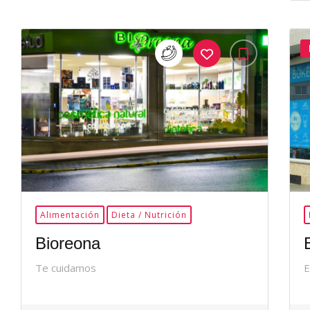
35Me
Gusta
Alimentación
Dieta / Nutrición
Bioreona
Te cuidamos
E