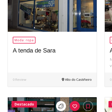
Moda: ropa
A tenda de Sara
N
v
0 Review
Alto do Castiñeiro
0
Destacado