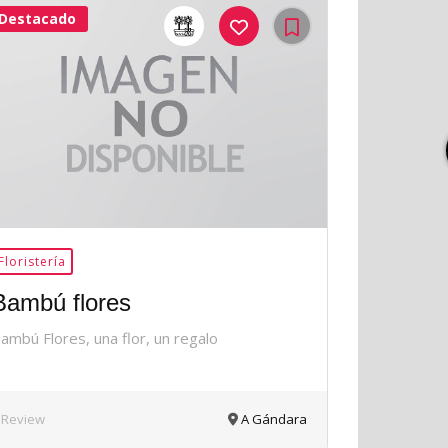
Destacado
42Me
Gusta
Floristería
Bambú flores
ambú Flores, una flor, un regalo
 Review
A Gándara