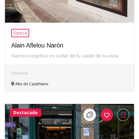
Optica
Alain Aflelou Narón
Nuestro objetivo es cuidar de ti, cuidar de tu vista
0 Review
Alto do Castiñeiro
Destacado
36Me
Gusta