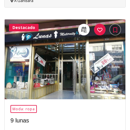
A Gándara
Destacado
32Me
Gusta
Moda: ropa
9 lunas