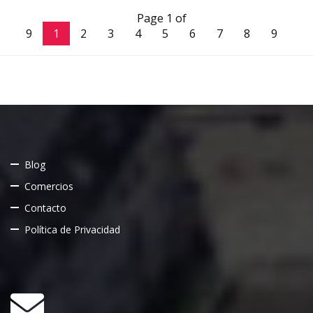
Page 1 of
9
1
2
3
4
5
6
7
8
9
Blog
Comercios
Contacto
Política de Privacidad