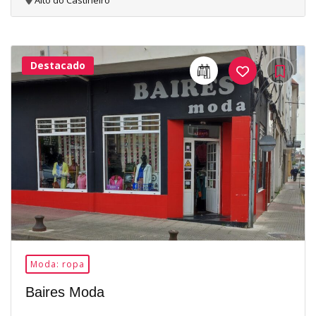
Alto do Castiñeiro
Destacado
24Me
Gusta
Moda: ropa
Baires Moda