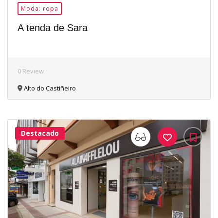
Moda: ropa
A tenda de Sara
0 Review
Alto do Castiñeiro
Destacado
33Me
Gusta