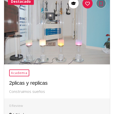
Destacado
37Me
Gusta
Academia
2plicas y replicas
Construimos sueños
0 Review