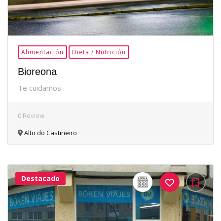
Alimentación
Dieta / Nutrición
Bioreona
Te cuidamos
0 Review
Alto do Castiñeiro
Destacado
32Me
Gusta