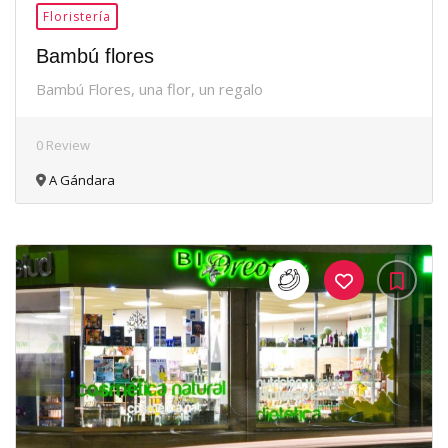
Floristería
Bambú flores
Bambú Flores, una flor, un regalo
0 Review
A Gándara
35Me
Gusta