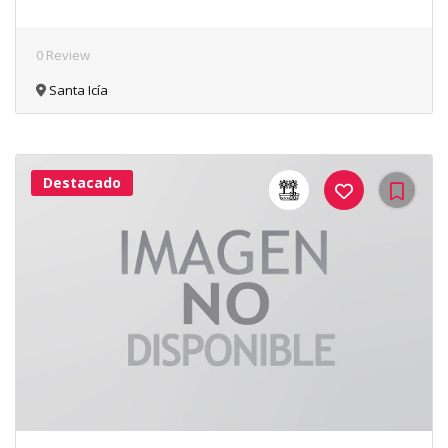
0 Review
Santa Icía
Destacado
42Me
Gusta