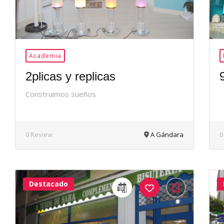
Academia
2plicas y replicas
Construimos sueños
0 Review
A Gándara
0
Destacado
40Me
Gusta