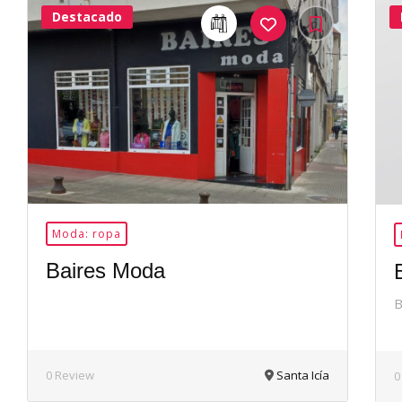
Destacado
24Me
Gusta
Moda: ropa
Baires Moda
B
0 Review
Santa Icía
0