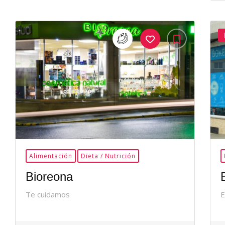
35Me
Gusta
Alimentación
Dieta / Nutrición
Bioreona
Te cuidamos
E