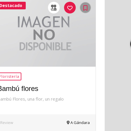
Destacado
42Me
Gusta
Floristería
Bambú flores
ambú Flores, una flor, un regalo
 Review
A Gándara