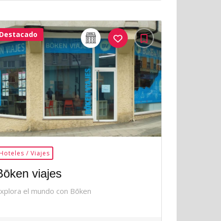
Destacado
32Me
Gusta
Hoteles / Viajes
Bōken viajes
xplora el mundo con Bōken