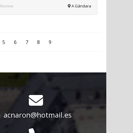
 Review
A Gándara
5
6
7
8
9
acnaron@hotmail.es