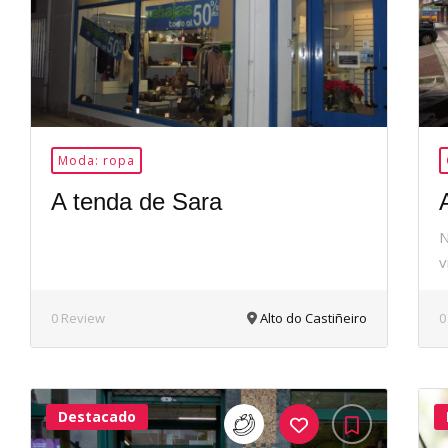
Moda: ropa
A tenda de Sara
N
v
0 Review
Alto do Castiñeiro
0
Destacado