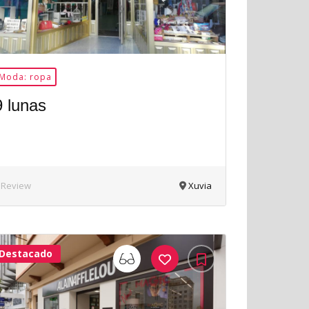
Moda: ropa
9 lunas
 Review
Xuvia
Destacado
33Me
Gusta