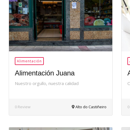
36Me
Gusta
Alimentación
Alimentación Juana
Nuestro orgullo, nuestra calidad
O
0 Review
Alto do Castiñeiro
0