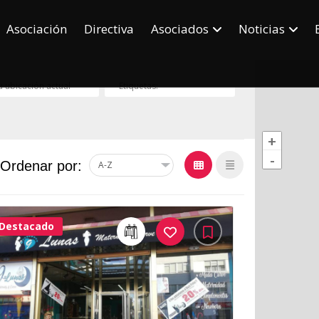
Asociación
Directiva
Asociados
Noticias
+
-
Ordenar por:
Destacado
31Me
Gusta