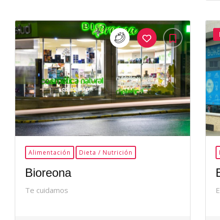
35Me
Gusta
Alimentación
Dieta / Nutrición
Bioreona
Te cuidamos
E