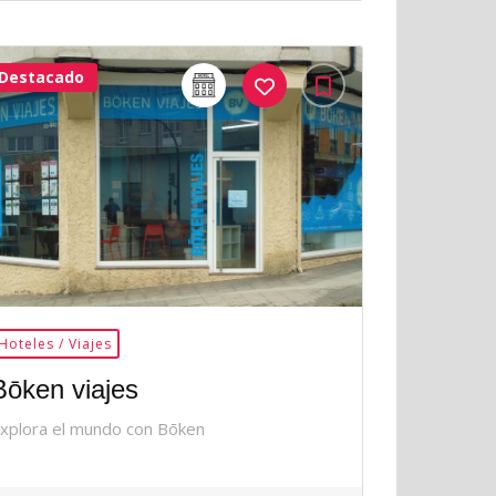
Destacado
32Me
Gusta
Hoteles / Viajes
Bōken viajes
xplora el mundo con Bōken