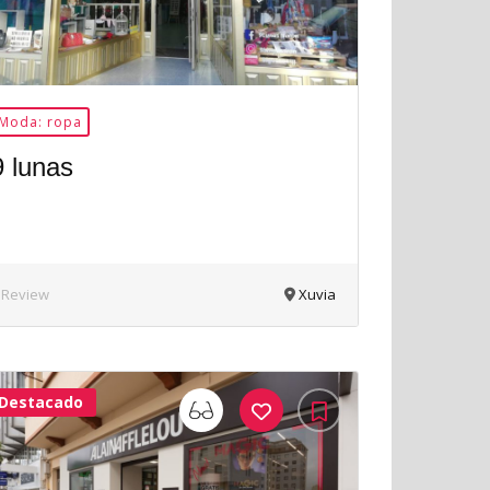
Moda: ropa
9 lunas
 Review
Xuvia
Destacado
33Me
Gusta