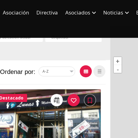
Asociación
Directiva
Asociados
Noticias
+
-
Ordenar por:
Destacado
32Me
Gusta