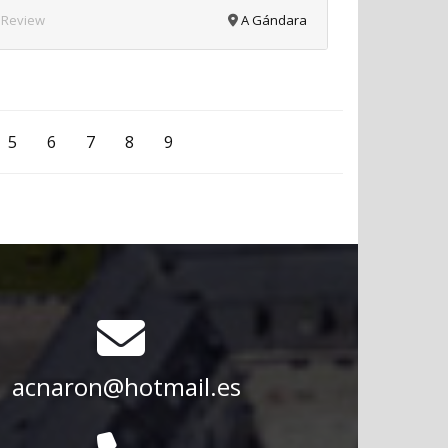
 Review
A Gándara
5
6
7
8
9
acnaron@hotmail.es