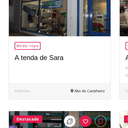
Moda: ropa
A tenda de Sara
N
v
0 Review
Alto do Castiñeiro
0
Destacado