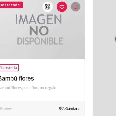
Destacado
42Me
Gusta
Floristería
Bambú flores
ambú Flores, una flor, un regalo
 Review
A Gándara