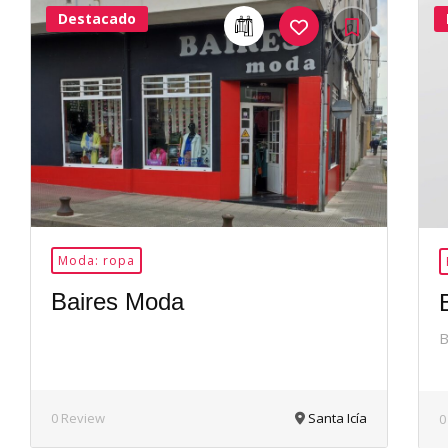
Destacado
24Me
Gusta
Moda: ropa
Baires Moda
B
0 Review
Santa Icía
0