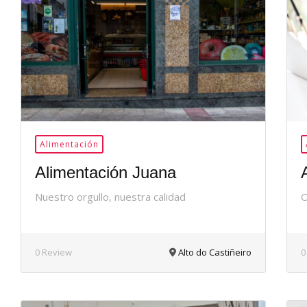
36Me
Gusta
Alimentación
Alimentación Juana
Nuestro orgullo, nuestra calidad
O
0 Review
Alto do Castiñeiro
0