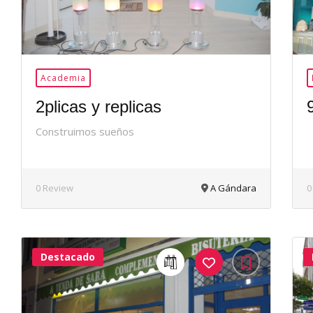
Academia
2plicas y replicas
Construimos sueños
0 Review
A Gándara
0
Destacado
40Me
Gusta