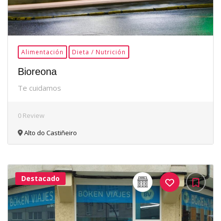
Alimentación
Dieta / Nutrición
Bioreona
Te cuidamos
0 Review
Alto do Castiñeiro
Destacado
32Me
Gusta