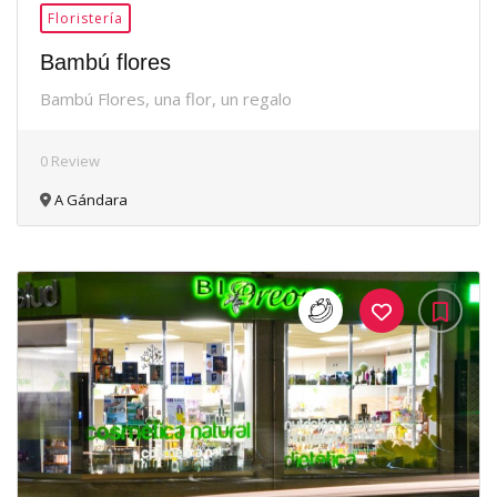
Floristería
Bambú flores
Bambú Flores, una flor, un regalo
0 Review
A Gándara
35Me
Gusta