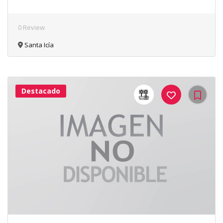
0 Review
Santa Icía
Destacado
41Me
Gusta