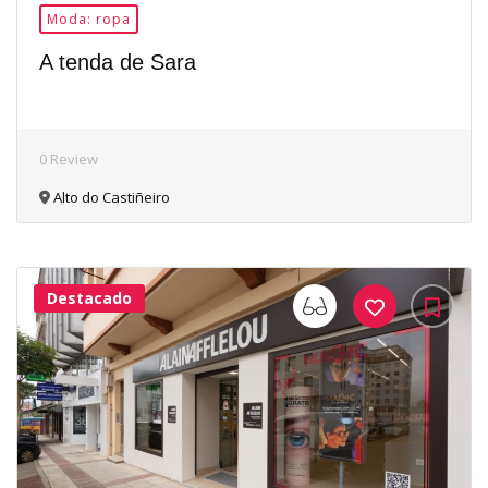
Moda: ropa
A tenda de Sara
0 Review
Alto do Castiñeiro
Destacado
33Me
Gusta