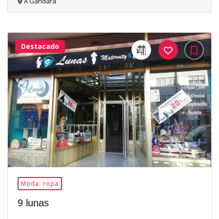
A Gándara
Destacado
30Me
Gusta
Moda: ropa
9 lunas