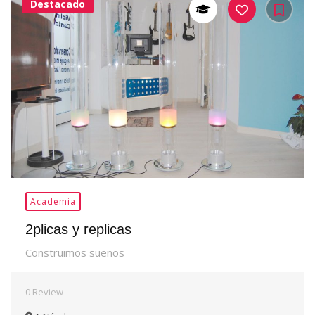
Destacado
37Me
Gusta
Academia
2plicas y replicas
Construimos sueños
0 Review