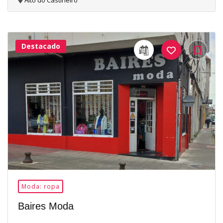
Alto do Castiñeiro
Destacado
24Me
Gusta
Moda: ropa
Baires Moda