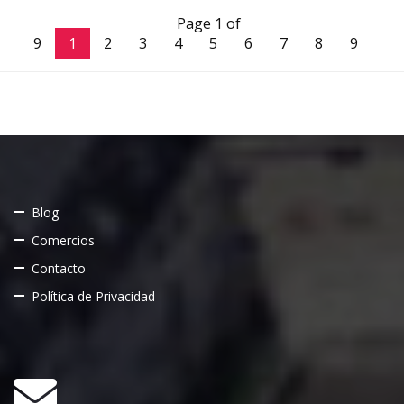
Page 1 of
9
1
2
3
4
5
6
7
8
9
Blog
Comercios
Contacto
Política de Privacidad