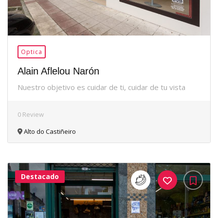
Optica
Alain Aflelou Narón
Nuestro objetivo es cuidar de ti, cuidar de tu vista
0 Review
Alto do Castiñeiro
Destacado
35Me
Gusta