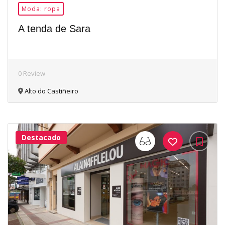
Moda: ropa
A tenda de Sara
0 Review
Alto do Castiñeiro
Destacado
33Me
Gusta