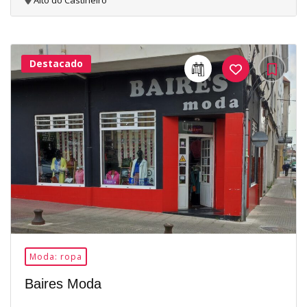
Alto do Castiñeiro
Destacado
24Me
Gusta
Moda: ropa
Baires Moda