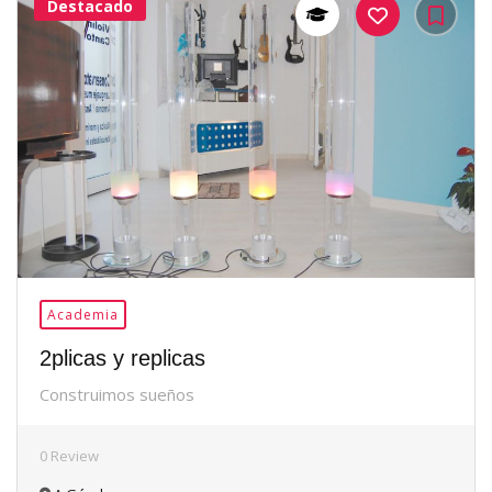
Destacado
37Me
Gusta
Academia
2plicas y replicas
Construimos sueños
0 Review