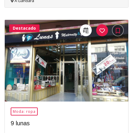
A Gándara
Destacado
31Me
Gusta
Moda: ropa
9 lunas