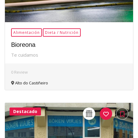
Alimentación
Dieta / Nutrición
Bioreona
Te cuidamos
0 Review
Alto do Castiñeiro
Destacado
32Me
Gusta