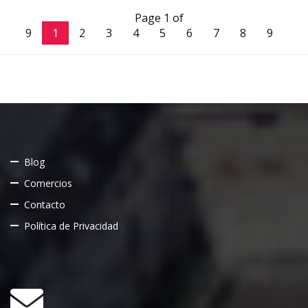
Page 1 of
9
1
2
3
4
5
6
7
8
9
Blog
Comercios
Contacto
Política de Privacidad