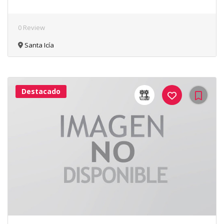
0 Review
Santa Icía
Destacado
41Me
Gusta