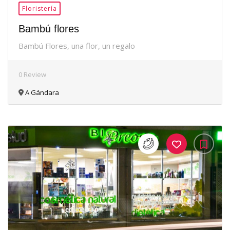
Floristería
Bambú flores
Bambú Flores, una flor, un regalo
0 Review
A Gándara
35Me
Gusta