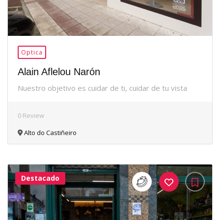
Optica
Alain Aflelou Narón
Nuestro objetivo es cuidar de ti, cuidar de tu vista
0 Review
Alto do Castiñeiro
Destacado
36Me
Gusta