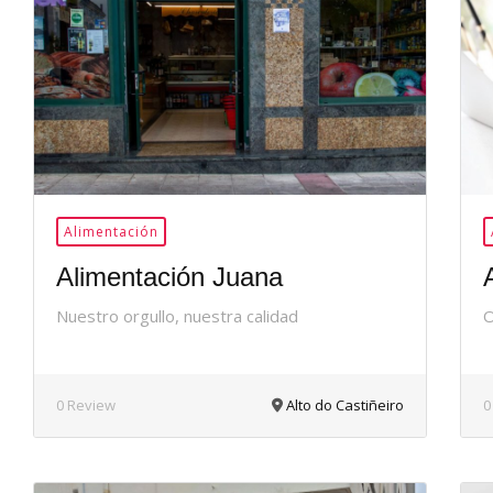
36Me
Gusta
Alimentación
Alimentación Juana
Nuestro orgullo, nuestra calidad
O
0 Review
Alto do Castiñeiro
0