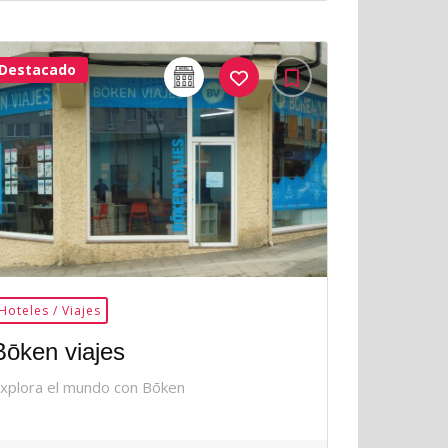
Destacado
32Me
Gusta
Hoteles / Viajes
Bōken viajes
xplora el mundo con Bōken