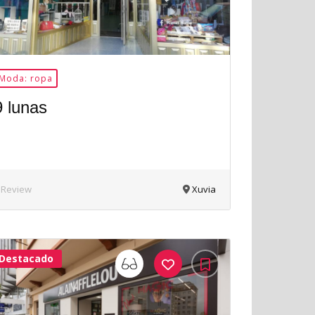
Moda: ropa
9 lunas
 Review
Xuvia
Destacado
33Me
Gusta