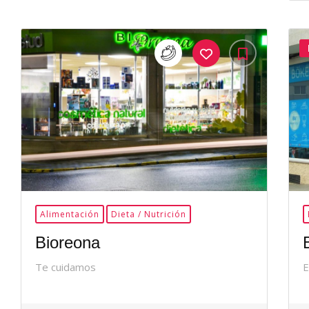
35Me
Gusta
Alimentación
Dieta / Nutrición
Bioreona
Te cuidamos
E