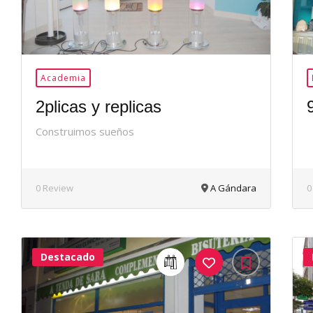
Academia
2plicas y replicas
Construimos sueños
0 Review
A Gándara
0
Destacado
40Me
Gusta