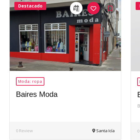
Destacado
24Me
Gusta
Moda: ropa
Baires Moda
B
0 Review
Santa Icía
0