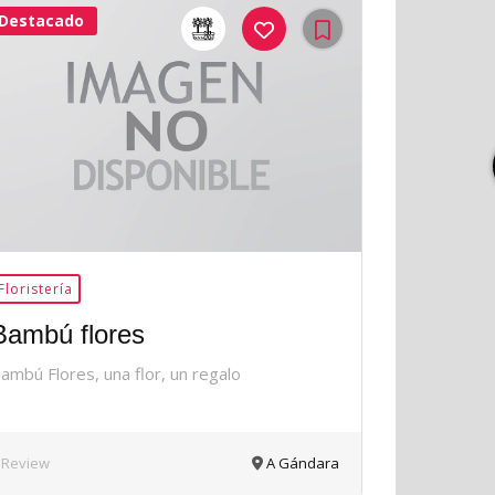
Destacado
41Me
Gusta
Floristería
Bambú flores
ambú Flores, una flor, un regalo
 Review
A Gándara