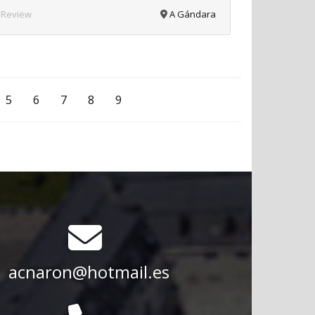
 Review
A Gándara
5
6
7
8
9
acnaron@hotmail.es