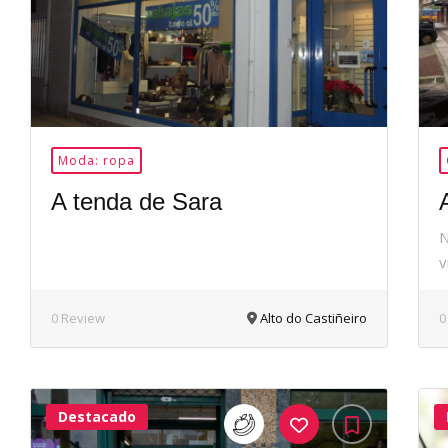
Moda: ropa
A tenda de Sara
N
v
0 Review
Alto do Castiñeiro
0
Destacado