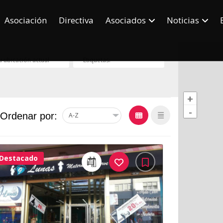
Asociación
Directiva
Asociados
Noticias
+
-
Ordenar por:
Destacado
31Me
Gusta