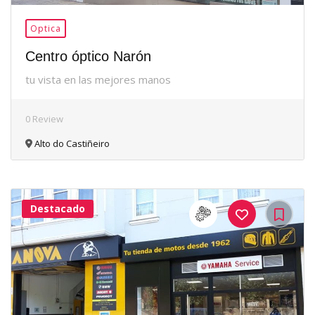
Optica
Centro óptico Narón
tu vista en las mejores manos
0 Review
Alto do Castiñeiro
Destacado
30Me
Gusta