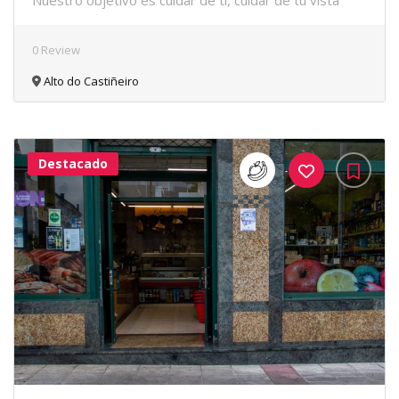
Nuestro objetivo es cuidar de ti, cuidar de tu vista
0 Review
Alto do Castiñeiro
Destacado
36Me
Gusta