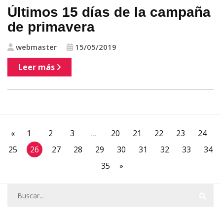
Últimos 15 días de la campaña
de primavera
webmaster
15/05/2019
Leer más
«
1
2
3
…
20
21
22
23
24
25
26
27
28
29
30
31
32
33
34
35
»