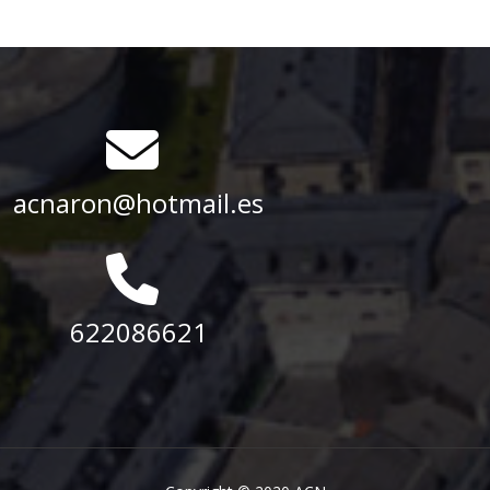
acnaron@hotmail.es
622086621