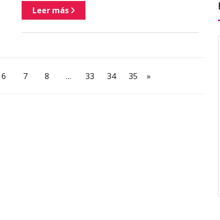
Leer más
6
7
8
…
33
34
35
»