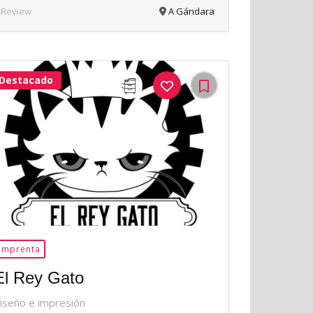
 Review
A Gándara
Destacado
12Me
Gusta
Imprenta
El Rey Gato
iseño e impresión