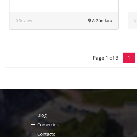
0
0 Review
A Gándara
Page 1 of 3
1
Blog
Comercios
Contacto