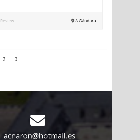
 Review
A Gándara
2
3
acnaron@hotmail.es