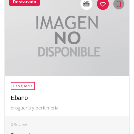
Destacado
20Me
Gusta
Droguería
Ebano
droguería y perfumería
0 Review