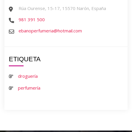
Rúa Ourense, 15-17, 15570 Narón, España
981 391 500
ebanoperfumeria@hotmail.com
ETIQUETA
droguería
perfumería