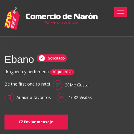
Toggle
Ebano
Solicitado
droguería y perfumería
30-Jul-2020
Be the first one to rate!
20Me Gusta
Añadir a favoritos
1682 Visitas
Enviar mensaje