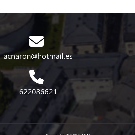
acnaron@hotmail.es
622086621