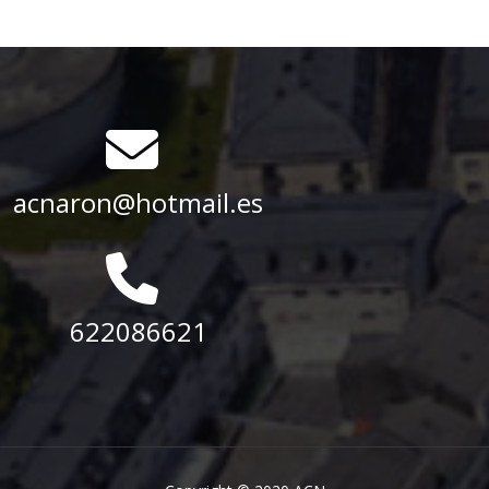
acnaron@hotmail.es
622086621