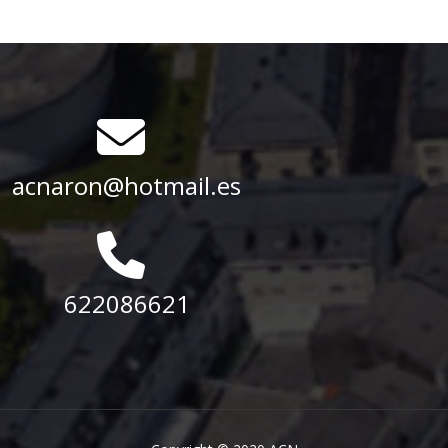
acnaron@hotmail.es
622086621