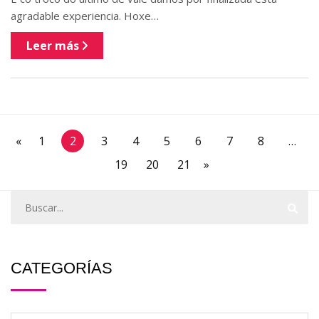
agradable experiencia. Hoxe…
Leer más
«
1
2
3
4
5
6
7
8
…
19
20
21
»
CATEGORÍAS