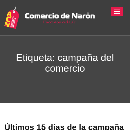
Toggle
Etiqueta: campaña del
comercio
Últimos 15 días de la campaña