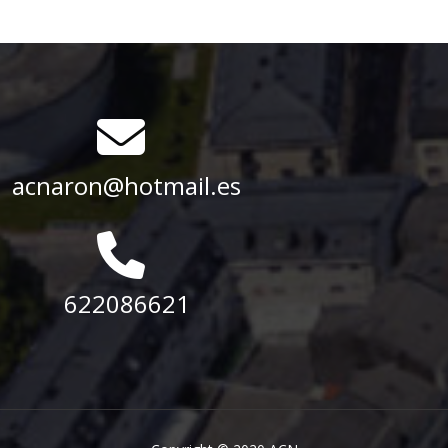
acnaron@hotmail.es
622086621