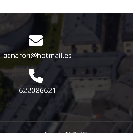
acnaron@hotmail.es
622086621