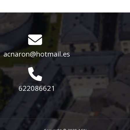
acnaron@hotmail.es
622086621