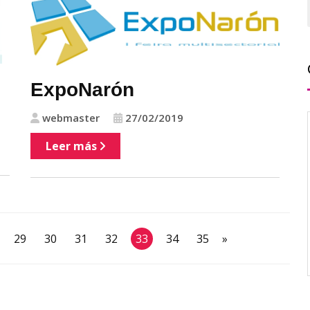
ExpoNarón
webmaster
27/02/2019
Leer más
29
30
31
32
33
34
35
»