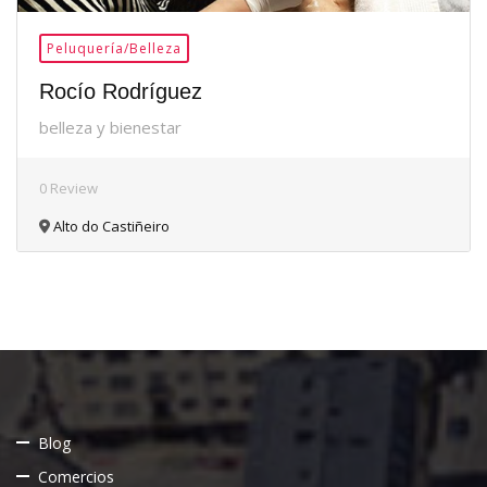
Peluquería/Belleza
Rocío Rodríguez
belleza y bienestar
0 Review
Alto do Castiñeiro
Blog
Comercios