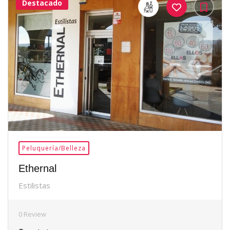
Destacado
17Me
Gusta
Peluquería/Belleza
Ethernal
Estilistas
0 Review