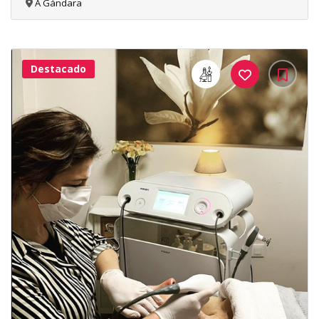
A Gándara
Destacado
16Me
Gusta