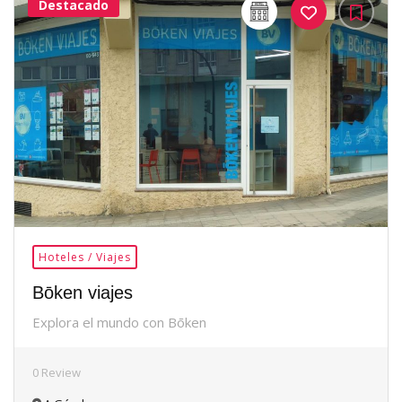
Destacado
32Me
Gusta
Hoteles / Viajes
Bōken viajes
Explora el mundo con Bōken
0 Review