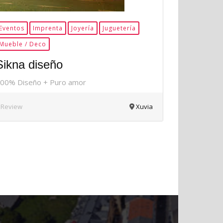
Eventos
Imprenta
Joyería
Juguetería
Mueble / Deco
Sikna diseño
00% Diseño + Puro amor
 Review
Xuvia