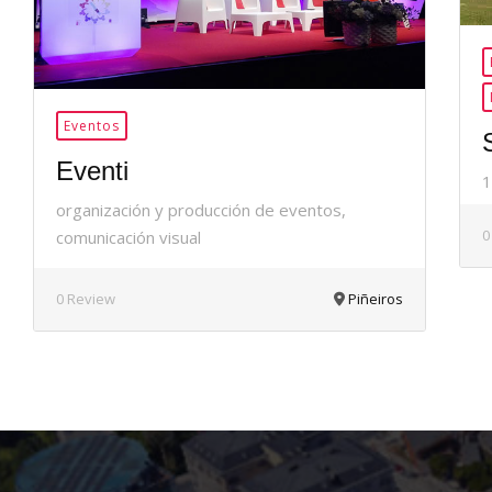
Eventos
Eventi
1
organización y producción de eventos,
0
comunicación visual
0 Review
Piñeiros