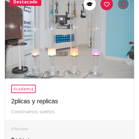
Destacado
38Me
Gusta
Academia
2plicas y replicas
Construimos sueños
0 Review