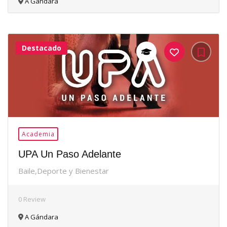
A Gándara
Destacado
18Me
Gusta
Academia
UPA Un Paso Adelante
Baile,Deporte y Bienestar
0 Review
A Gándara