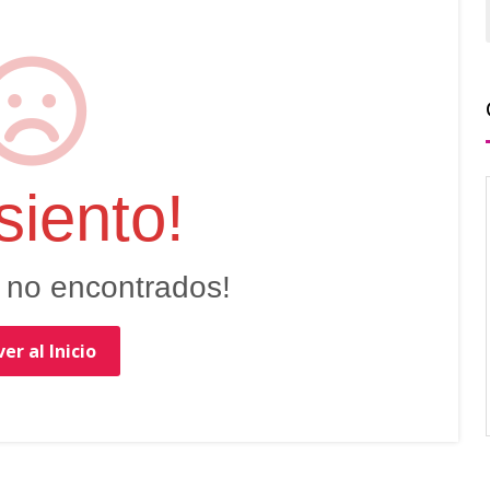
siento!
 no encontrados!
er al Inicio