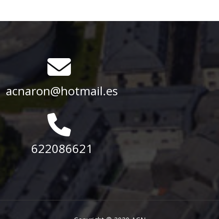
acnaron@hotmail.es
622086621