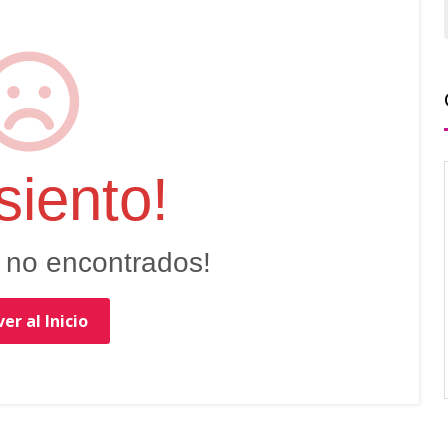
siento!
 no encontrados!
er al Inicio