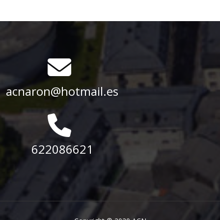
acnaron@hotmail.es
622086621