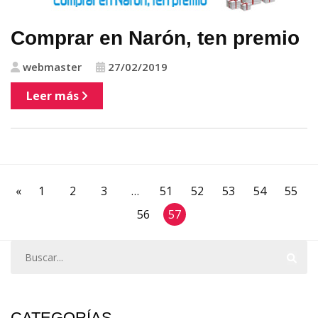
Comprar en Narón, ten premio
webmaster
27/02/2019
Leer más
«
1
2
3
…
51
52
53
54
55
56
57
CATEGORÍAS