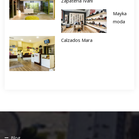
Zapatería Ivani
Mayka
moda
Calzados Mara
Blog