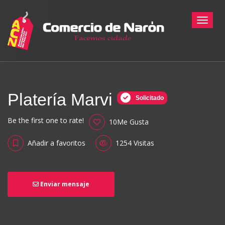
Toggle
Platería Marvi
Solicitado
Be the first one to rate!
10Me Gusta
Añadir a favoritos
1254 Visitas
Enviar mensaje